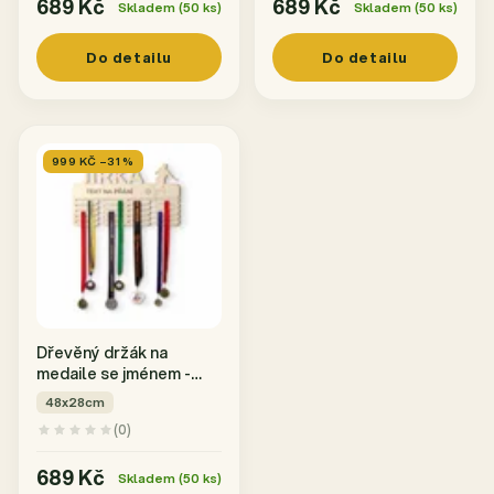
689 Kč
689 Kč
Skladem (50 ks)
Skladem (50 ks)
Do detailu
Do detailu
999 KČ –31 %
Dřevěný držák na
medaile se jménem -
Fotbal
48x28cm
(0)
689 Kč
Skladem (50 ks)