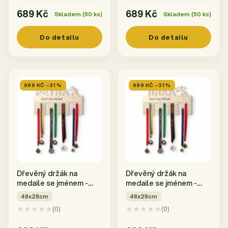
689 Kč
689 Kč
Skladem (50 ks)
Skladem (50 ks)
Do detailu
Do detailu
999 KČ –31 %
999 KČ –31 %
Dřevěný držák na
Dřevěný držák na
medaile se jménem -
medaile se jménem -
Ženský běh
Mužský běh
48x28cm
48x28cm
(0)
(0)