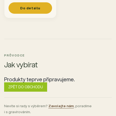
Do detailu
PRŮVODCE
Jak vybírat
Produkty teprve připravujeme.
ZPĚT DO OBCHODU
Nevíte si rady s výběrem?
Zavolejte nám
, poradíme
i s gravírováním.