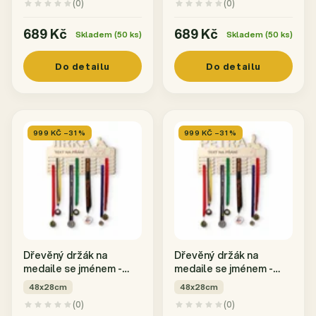
(0)
(0)
689 Kč
689 Kč
Skladem (50 ks)
Skladem (50 ks)
Do detailu
Do detailu
999 KČ –31 %
999 KČ –31 %
Dřevěný držák na
Dřevěný držák na
medaile se jménem -
medaile se jménem -
Mužský vzpěračský
Ženský vzpěračský
48x28cm
48x28cm
sport
sport
(0)
(0)