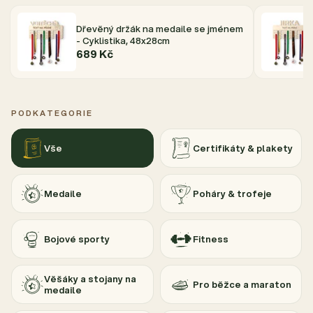
Dřevěný držák na medaile se jménem
- Cyklistika, 48x28cm
689 Kč
PODKATEGORIE
Vše
Certifikáty & plakety
Medaile
Poháry & trofeje
Bojové sporty
Fitness
Věšáky a stojany na
Pro běžce a maraton
medaile