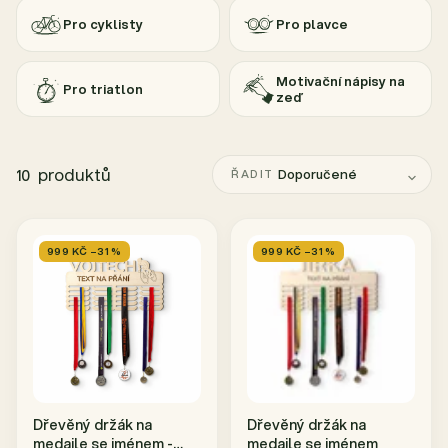
Pro cyklisty
Pro plavce
Motivační nápisy na
Pro triatlon
zeď
produktů
Doporučené
10
ŘADIT
999 KČ –31 %
999 KČ –31 %
Dřevěný držák na
Dřevěný držák na
medaile se jménem -
medaile se jménem