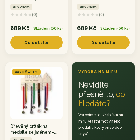
Cyklistika
48x28cm
48x28cm
(0)
(0)
689 Kč
689 Kč
Skladem (50 ks)
Skladem (50 ks)
Do detailu
Do detailu
VÝROBA NA MÍRU
999 KČ –31 %
Nevidíte
přesně to,
co
hledáte?
Vyrobíme to. Krabička na
míru, vlastní motiv nebo
Dřevěný držák na
produkt, který v nabídce
medaile se jménem -
chybí.
Basketball