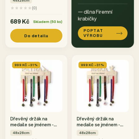
48x28cm
(0)
— dílna Firemní
krabičky
689 Kč
Skladem (50 ks)
POPTAT
Do detailu
VÝROBU
999 KČ –31 %
999 KČ –31 %
Dřevěný držák na
Dřevěný držák na
medaile se jménem -
medaile se jménem -
Atletika
Karate, bojové umění
48x28cm
48x28cm